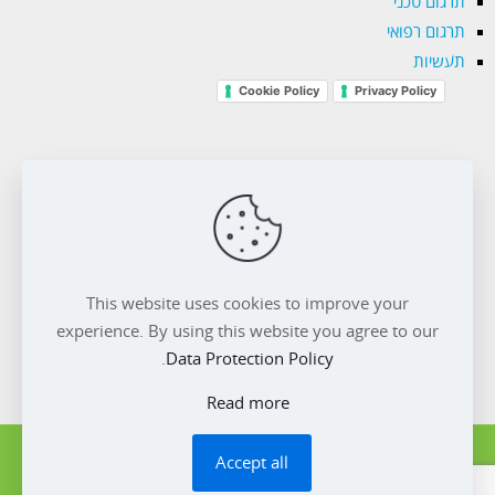
תרגום טכני
תרגום רפואי
תעשיות
Cookie Policy
Privacy Policy
השותף שלך בכל שפה
טלפון. 077.4224244
This website uses cookies to improve your
experience. By using this website you agree to our
.
Data Protection Policy
Read more
© 2020 Transnet Language Solutions. All
Accept all
Rights Reserved.