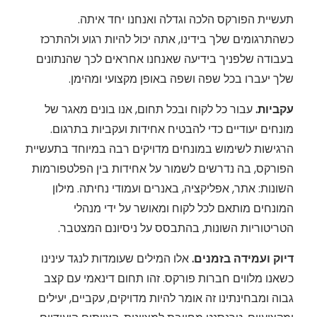
תעשיית הפורקס הלכה וגדלה ואנחנו יחד איתה.
כשהתרגומים שלך בידינו, אתה יכול להיות רגוע ולהתרכז
בעבודה שלפניך בידיעה שאנחנו אחראים לכך שהנתונים
שלך יעברו בכל שפה ושפה באופן מקצועי ומהימן.
עקביות.
עבור כל לקוח ובכל תחום, אנו בונים מאגר של
מונחים יעודיים כדי להבטיח אחידות ועקביות בתרגום.
הרגישות לשימוש במונחים מדויקים רבה במיוחד בתעשיית
הפורקס, בה נדרשים לשמור על אחידות בין הפלטפורמות
השונות: אתר, אפליקציה, באנרים ועמודי נחיתה. מילון
המונחים מותאם לכל לקוח ומאושר על ידי מנהלי
הטריטוריות השונות, בהתבסס על ניסיונם המצטבר.
דיוק ועמידה בזמנים.
אלו המילים שעומדות לנגד עינינו
כשאנו מלווים חברות פורקס. זהו תחום דינאמי עם קצב
גבוה ומבחינתינו זה אומר להיות מדויקים, עקביים, יעילים