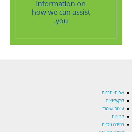
information on
how we can assist
you.
שרותי תרגום
לוקאליזציה
עיצוב ועימוד
קריינות
כתיבה טכנית