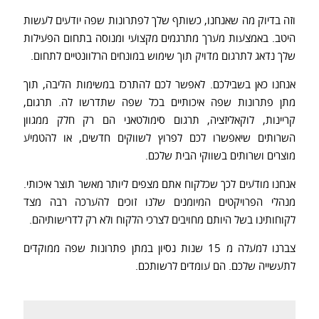
וזה בדיוק מה שאנחנו, כשותף שלך לפתרונות שפה יודעים לעשות
היטב. באמצעות מערך מתרגמים מקצועי ומנוסה בתחום הפעילות
שלך נדאג לתרגום מדויק תוך שימוש במונחים הרלוונטיים לתחום.
אנחנו כאן בשבילכם. לאפשר לכם להתרכז במשימות הליבה, תוך
מתן פתרונות שפה איכותיים בכל שפה שתדרשו לה. תרגום,
קריינות, לוקאליזציה, תרגום סימולטאני הם רק חלק ממגוון
השרותים שיאפשרו לכם לפרוץ לשווקים חדשים, או להטמיע
מוצרים ושרותים בשווקי הבית שלכם.
אנחנו מודעים לכך שכלקוח אתם מצפים ליותר מאשר תוצר איכותי.
מנהלי הפרויקטים המיומנים שלנו זוכים להערכה רבה מצד
לקוחותינו בשל היותם מחויבים לצרכי הלקוח ולא רק לדרישותיהם.
צברנו למעלה מ 15 שנות נסיון במתן פתרונות שפה ממוקדים
לתעשייה שלכם. הם עומדים לרשותכם.